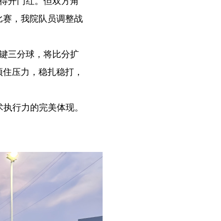
得开门红。但双方角
比赛，我院队员调整战
键三分球，将比分扩
顶住压力，稳扎稳打，
术执行力的完美体现。