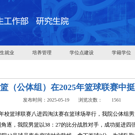
生就业
培养管理
学位点建设
学籍学位
篮（公体组）在2025年篮球联赛中
发布时间：2025-05-19
浏览次数：
1561
年校篮球联赛八进四淘汰赛在篮球场举行，我院公体组男
烈角逐，我院男篮以
38
：
27
的比分战胜对手，成功挺进四